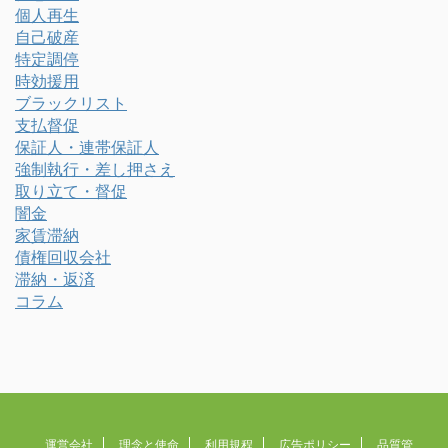
個人再生
自己破産
特定調停
時効援用
ブラックリスト
支払督促
保証人・連帯保証人
強制執行・差し押さえ
取り立て・督促
闇金
家賃滞納
債権回収会社
滞納・返済
コラム
運営会社
理念と使命
利用規程
広告ポリシー
品質管